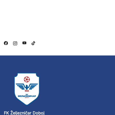
FK Željezničar Doboj