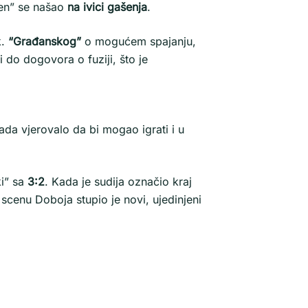
ren” se našao
na ivici gašenja
.
k.
“Građanskog”
o mogućem spajanju,
 do dogovora o fuziji, što je
ada vjerovalo da bi mogao igrati i u
ki” sa
3:2
. Kada je sudija označio kraj
scenu Doboja stupio je novi, ujedinjeni