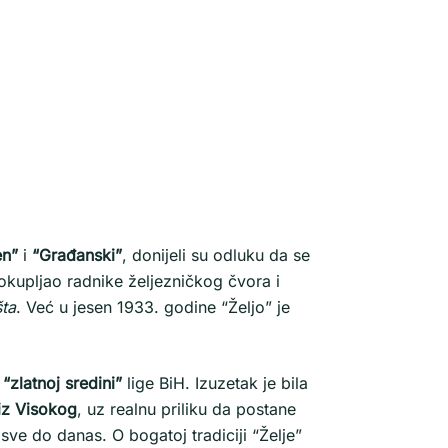
en”
i
“Građanski”
, donijeli su odluku da se
 okupljao radnike željezničkog čvora i
ta
. Već u jesen 1933. godine “Željo” je
u
“zlatnoj sredini”
lige BiH. Izuzetak je bila
iz Visokog
, uz realnu priliku da postane
ve do danas. O bogatoj tradiciji “Želje”