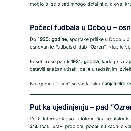
moglo bi se pisati mnogo detaljnije, a ovaj kr
Počeci fudbala u Doboju – osn
Do
1925. godine
, sportske prilike u Doboju b
osnovan je Fudbalski klub
“Ozren”
. Klub je v
Posebno se pamti
1931. godina
, kada je sara
ostavili snažan utisak, pa je u tadašnjim izvj
Iste godine “plavi” su savladali i
banjalučku re
Put ka ujedinjenju – pad “Ozren
Veliki interes vladao je tokom finalne utakmi
2:3
. Ipak, pravi problemi počeli su kada je ve