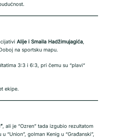
 budućnost.
cijativi
Alije i Smaila Hadžimujagića
,
o Doboj na sportsku mapu.
tatima 3:3 i 6:3, pri čemu su “plavi“
et ekipe.
”
, ali je “Ozren” tada izgubio rezultatom
 su u “Union”, golman Kenig u “Građanski”,