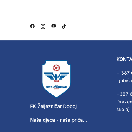
KONTA
+ 387 
Ljubiša
+387 
Dražen
FK Željezničar Doboj
škola)
Naša djeca - naša priča…