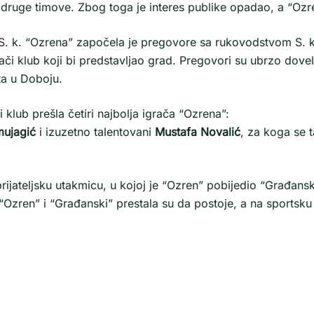
 u druge timove. Zbog toga je interes publike opadao, a “Oz
 S. k. “Ozrena” započela je pregovore sa rukovodstvom S. 
ači klub koji bi predstavljao grad. Pregovori su ubrzo doveli
rta u Doboju.
klub prešla četiri najbolja igrača “Ozrena”:
mujagić
i izuzetno talentovani
Mustafa Novalić
, za koga se t
rijateljsku utakmicu, u kojoj je “Ozren” pobijedio “Građans
zren” i “Građanski” prestala su da postoje, a na sportsku 