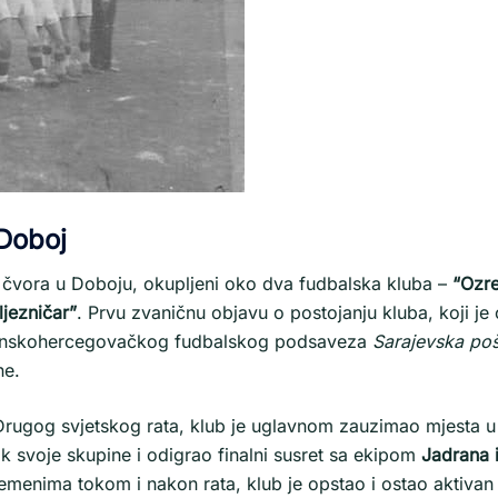
 Doboj
g čvora u Doboju, okupljeni oko dva fudbalska kluba –
“Ozr
ljezničar”
. Prvu zvaničnu objavu o postojanju kluba, koji je
osanskohercegovačkog fudbalskog podsaveza
Sarajevska poš
ne.
Drugog svjetskog rata, klub je uglavnom zauzimao mjesta 
ak svoje skupine i odigrao finalni susret sa ekipom
Jadrana 
enima tokom i nakon rata, klub je opstao i ostao aktivan s