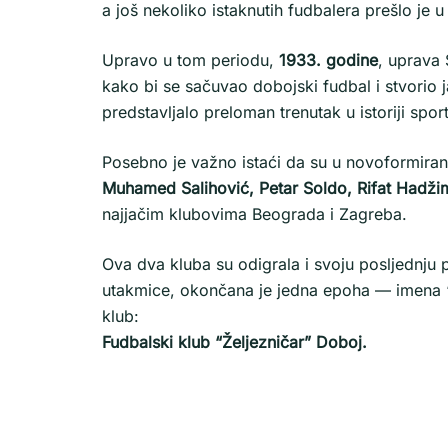
a još nekoliko istaknutih fudbalera prešlo je
Upravo u tom periodu,
1933. godine
, uprava
kako bi se sačuvao dobojski fudbal i stvorio j
predstavljalo preloman trenutak u istoriji spo
Posebno je važno istaći da su u novoformirani 
Muhamed Salihović, Petar Soldo, Rifat Hadži
najjačim klubovima Beograda i Zagreba.
Ova dva kluba su odigrala i svoju posljednju p
utakmice, okončana je jedna epoha — imena “O
klub:
Fudbalski klub “Željezničar” Doboj.