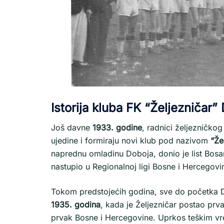
Istorija kluba FK “Željezničar”
Još davne
1933. godine
, radnici željezničko
ujedine i formiraju novi klub pod nazivom
“Že
naprednu omladinu Doboja, donio je list B
nastupio u Regionalnoj ligi Bosne i Hercegovi
Tokom predstojećih godina, sve do početka 
1935. godina
, kada je Željezničar postao prv
prvak Bosne i Hercegovine. Uprkos teškim vrem