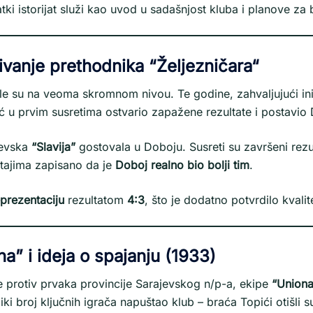
atki istorijat služi kao uvod u sadašnjost kluba i planove za
ivanje prethodnika “Željezničara
“
ile su na veoma skromnom nivou. Te godine, zahvaljujući ini
eć u prvim susretima ostvario zapažene rezultate i postavi
jevska
“Slavija”
gostovala u Doboju. Susreti su završeni rezul
eštajima zapisano da je
Doboj realno bio bolji tim
.
prezentaciju
rezultatom
4:3
, što je dodatno potvrdilo kvalit
a” i ideja o spajanju (1933)
ce protiv prvaka provincije Sarajevskog n/p-a, ekipe
“Uniona
liki broj ključnih igrača napuštao klub – braća Topići otišli