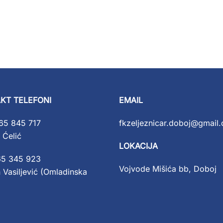
KT TELEFONI
EMAIL
65 845 717
fkzeljeznicar.doboj@gmail
 Ćelić
LOKACIJA
65 345 923
Vojvode Mišića bb, Doboj
 Vasiljević (Omladinska