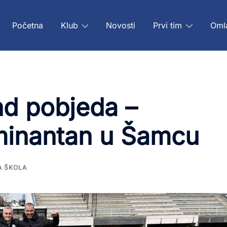
Početna
Klub
Novosti
Prvi tim
Oml
nd pobjeda –
minantan u Šamcu
A ŠKOLA