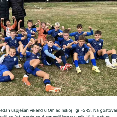
 jedan uspješan vikend u Omladinskoj ligi FSRS. Na gostova
vili sa 8:1, predpioniri ostvarili impresivnih 10:0, dok su