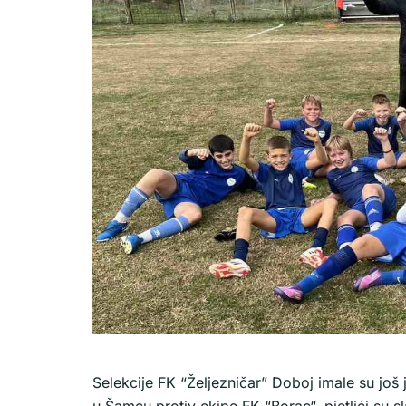
Selekcije FK “Željezničar” Doboj imale su još
u Šamcu protiv ekipe FK “Borac“, pjetlići su sla