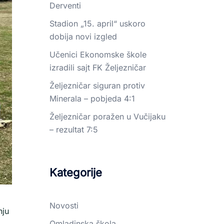
Derventi
Stadion „15. april“ uskoro
dobija novi izgled
Učenici Ekonomske škole
izradili sajt FK Željezničar
Željezničar siguran protiv
Minerala – pobjeda 4:1
Željezničar poražen u Vučijaku
– rezultat 7:5
Kategorije
Novosti
nju
Omladinska škola