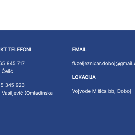
KT TELEFONI
EMAIL
65 845 717
fkzeljeznicar.doboj@gmail
 Ćelić
LOKACIJA
65 345 923
Vojvode Mišića bb, Doboj
 Vasiljević (Omladinska