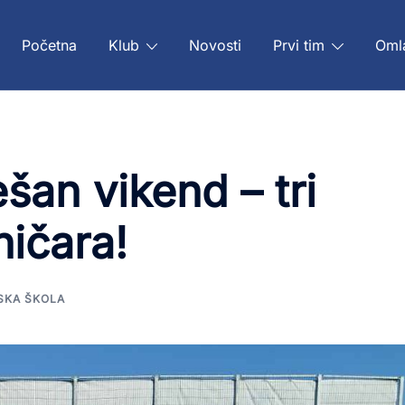
Početna
Klub
Novosti
Prvi tim
Oml
šan vikend – tri
ničara!
SKA ŠKOLA