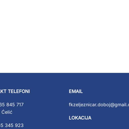
KT TELEFONI
EMAIL
65 845 717
fkzeljeznicar.doboj@gmail
 Ćelić
LOKACIJA
65 345 923