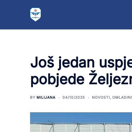
Još jedan uspje
pobjede Željez
BY
MILIJANA
04/10/2025
NOVOSTI
,
OMLADIN